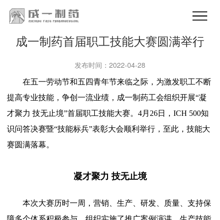
成一制药首届职工技能大赛圆满举行
发布时间：2022-04-28
在五一劳动节和五四青年节来临之际，为激发职工不断
提高专业技能，争创一流业绩，成一制药工会组织开展“凝
才聚力 技无止境”首届职工技能大赛。4月26日，ICH 500知
识问答决赛暨“技能标兵”表彰大会顺利举行，至此，技能大
赛圆满落幕。
凝才聚力 技无止境
本次大赛历时一周，营销、生产、研发、质量、支持保
障多个体系积极参与，组织实施了推广案例演讲、生产技能