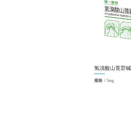
氢溴酸山莨菪碱
规格：
5mg