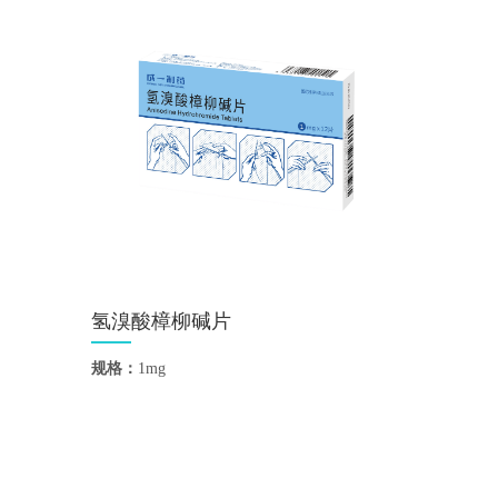
氢溴酸樟柳碱片
规格：
1mg