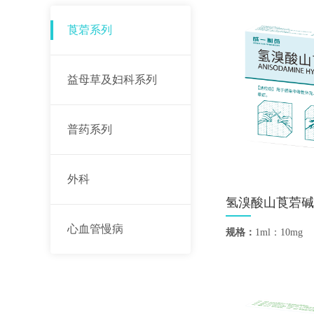
莨菪系列
益母草及妇科系列
普药系列
外科
氢溴酸山莨菪碱
心血管慢病
规格：
1ml：10mg