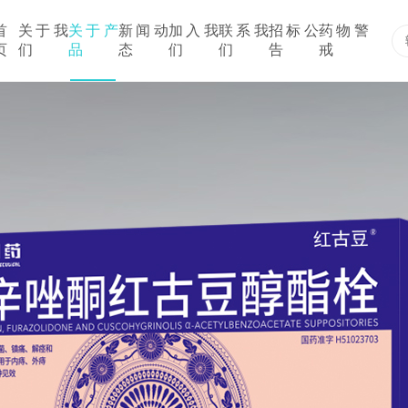
首
关于我
关于产
新闻动
加入我
联系我
招标公
药物警
页
们
品
态
们
们
告
戒